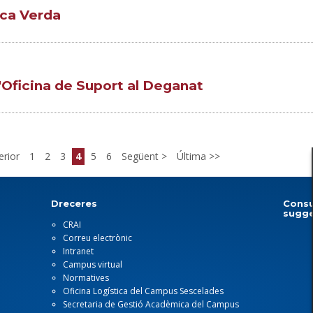
ica Verda
'Oficina de Suport al Deganat
rior
1
2
3
4
5
6
Següent
Última
Dreceres
Consu
sugge
CRAI
Correu electrònic
Intranet
Campus virtual
Normatives
Oficina Logística del Campus Sescelades
Secretaria de Gestió Acadèmica del Campus