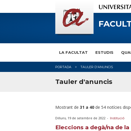
FACULT
LA FACULTAT
ESTUDIS
QUA
PORTADA
TAULER D'ANUNCIS
Tauler d'anuncis
Mostrant de
31 a 40
de 54 notícies disp
Dilluns, 19 de setembre de 2022
-
Institució
Eleccions a degà/na de la