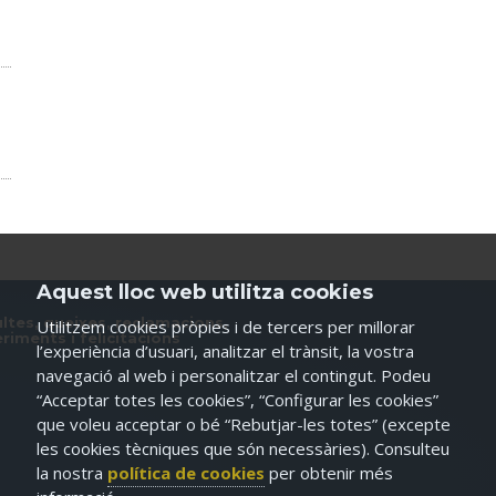
Aquest lloc web utilitza cookies
ltes, queixes, reclamacions,
Utilitzem cookies pròpies i de tercers per millorar
riments i felicitacions
l’experiència d’usuari, analitzar el trànsit, la vostra
navegació al web i personalitzar el contingut. Podeu
“Acceptar totes les cookies”, “Configurar les cookies”
que voleu acceptar o bé “Rebutjar-les totes” (excepte
les cookies tècniques que són necessàries). Consulteu
la nostra
política de cookies
per obtenir més