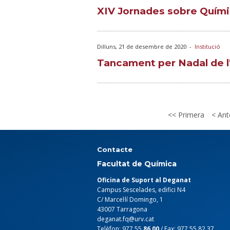
XIV Jornades sobre Quím
Dilluns, 21 de desembre de 2020
-
Institució
Tancament per Nadal de l
Primera
Ante
Contacte
Facultat de Química
Oficina de Suport al Deganat
Campus Sescelades, edifici N4
C/ Marcel·lí Domingo, 1
43007 Tarragona
deganat.fq@urv.cat
Telèfon: 977 55
86 00
/ Fax: 977 55 82 37