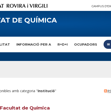
CAMPUS D'EX
AT DE QUÍMICA
LITAT
INFORMACIÓ PER A
R+D+I
OCUPADORS
✉︎
onibles amb categoria "
Institució
"
R
 Facultat de Química