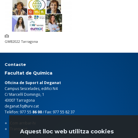
GWB2022 Tarragona
Contacte
Facultat de Química
Oficina de Suport al Deganat
Campus Sescelades, edifici N4
C/ Marcel·lí Domingo, 1
43007 Tarragona
deganat.fq@urv.cat
Telèfon: 977 55
86 00
/ Fax: 977 55 82 37
Com arribar-hi
Transport
Aquest lloc web utilitza cookies