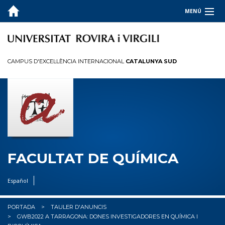
MENÚ
LA FACULTAT
ESTUDIS
CAMPUS D'EXCEL·LÈNCIA INTERNACIONAL
CATALUNYA SUD
QUALITAT
INFORMACIÓ PER A
R+D+I
OCUPADORS
FACULTAT DE QUÍMICA
✉︎ BÚSTIA
Español
PORTADA
TAULER D'ANUNCIS
GWB2022 A TARRAGONA: DONES INVESTIGADORES EN QUÍMICA I