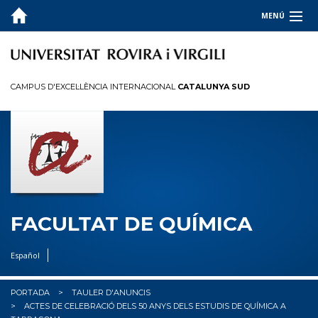
MENÚ
LA FACULTAT
ESTUDIS
CAMPUS D'EXCEL·LÈNCIA INTERNACIONAL
CATALUNYA SUD
QUALITAT
INFORMACIÓ PER A
R+D+I
OCUPADORS
FACULTAT DE QUÍMICA
✉︎ BÚSTIA
Español
PORTADA
TAULER D'ANUNCIS
ACTES DE CELEBRACIÓ DELS 50 ANYS DELS ESTUDIS DE QUÍMICA A