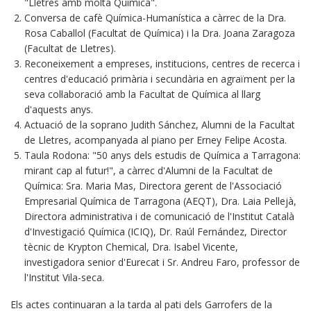
"Lletres amb molta Química".
Conversa de cafè Química-Humanística a càrrec de la Dra.
Rosa Caballol (Facultat de Química) i la Dra. Joana Zaragoza
(Facultat de Lletres).
Reconeixement a empreses, institucions, centres de recerca i
centres d'educació primària i secundària en agraïment per la
seva col·laboració amb la Facultat de Química al llarg
d'aquests anys.
Actuació de la soprano Judith Sánchez, Alumni de la Facultat
de Lletres, acompanyada al piano per Erney Felipe Acosta.
Taula Rodona: "50 anys dels estudis de Química a Tarragona:
mirant cap al futur!", a càrrec d'Alumni de la Facultat de
Química: Sra. Maria Mas, Directora gerent de l'Associació
Empresarial Química de Tarragona (AEQT), Dra. Laia Pellejà,
Directora administrativa i de comunicació de l'Institut Català
d'Investigació Química (ICIQ), Dr. Raúl Fernández, Director
tècnic de Krypton Chemical, Dra. Isabel Vicente,
investigadora senior d'Eurecat i Sr. Andreu Faro, professor de
l'Institut Vila-seca.
Els actes continuaran a la tarda al pati dels Garrofers de la