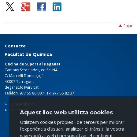
Pujar
Contacte
Facultat de Química
Oficina de Suport al Deganat
Campus Sescelades, edifici N4
C/ Marcel·lí Domingo, 1
43007 Tarragona
deganat.fq@urv.cat
Telèfon: 977 55
86 00
/ Fax: 977 55 82 37
Com arribar-hi
Transport
Aquest lloc web utilitza cookies
Utilitzem cookies pròpies i de tercers per millorar
l’experiència d’usuari, analitzar el trànsit, la vostra
navegació al web i personalitzar el contingut.