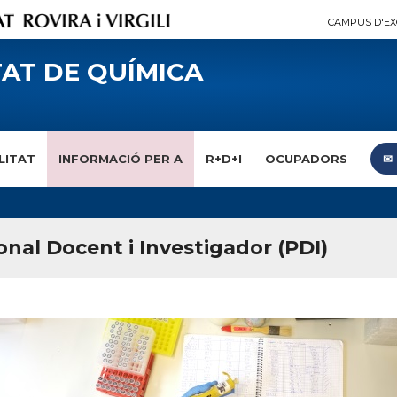
CAMPUS D'EX
AT DE QUÍMICA
LITAT
INFORMACIÓ PER A
R+D+I
OCUPADORS
✉︎
onal Docent i Investigador (PDI)