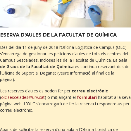
RESERVA D'AULES
DE LA FACULTAT DE QUÍMICA
Des del dia
11 de juny de 2018 l’Oficina Logística de Campus (OLC)
s’encarrega de gestionar les peticions d’aules de tots els centres del
Campus Sescelades, incloses les de la Facultat de Química. La
Sala
de Graus de la Facultat de Química
es continua reservant des de
l’Oficina de Suport al Deganat (veure informació al final de la
pàgina).
Les reserves d’aules es poden fer per
correu electrònic
(
olc.sescelades@urv.cat
) o mitjançant el
formulari
habilitat a la seva
pàgina web. L'OLC s'encarregarà de fer la reserva i respondre-us per
correu electrònic.
Abans de sol·licitar la reserva d'una aula a l'Oficina Logística de