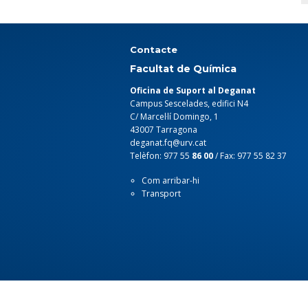
Contacte
Facultat de Química
Oficina de Suport al Deganat
Campus Sescelades, edifici N4
C/ Marcel·lí Domingo, 1
43007 Tarragona
deganat.fq@urv.cat
Telèfon: 977 55
86 00
/ Fax: 977 55 82 37
Com arribar-hi
Transport