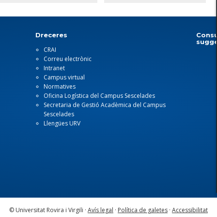
Dreceres
Consu
sugge
CRAI
Correu electrònic
Intranet
Campus virtual
Normatives
Oficina Logística del Campus Sescelades
Secretaria de Gestió Acadèmica del Campus
Sescelades
Llengües URV
© Universitat Rovira i Virgili ·
Avís legal
·
Política de galetes
·
Accessibilitat