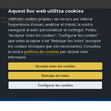
Aquest lloc web utilitza cookies
ltes, queixes, reclamacions,
Utilitzem cookies pròpies i de tercers per millorar
riments i felicitacions
l’experiència d’usuari, analitzar el trànsit, la vostra
navegació al web i personalitzar el contingut. Podeu
“Acceptar totes les cookies”, “Configurar les cookies”
que voleu acceptar o bé “Rebutjar-les totes” (excepte
les cookies tècniques que són necessàries). Consulteu
la nostra
política de cookies
per obtenir més
informació.
Accepta totes les cookies
Rebutjar-les totes
Configurar les cookies