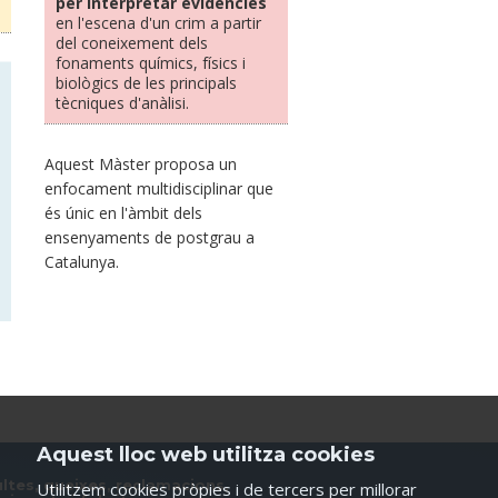
per interpretar evidències
en l'escena d'un crim a partir
del coneixement dels
fonaments químics, físics i
biològics de les principals
tècniques d'anàlisi.
Aquest Màster proposa un
enfocament multidisciplinar que
és únic en l'àmbit dels
ensenyaments de postgrau a
Catalunya.
Aquest lloc web utilitza cookies
ltes, queixes, reclamacions,
Utilitzem cookies pròpies i de tercers per millorar