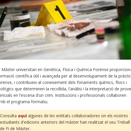
l Màster universitari en Genètica, Física i Química Forense proporcion
ormació científica útil i avançada per al desenvolupament de la pràcti
orense, i contribueix al coneixement dels fonaments químics, físics i
iològics que determinen la recollida, l'anàlisi i la interpretació de prov
ericials en l'escena d'un crim. Institucions i professionals col·laboren
mb el programa formatiu.
Consulta
aquí
algunes de les entitats col·laboradores on els nostres
estudiants d'edicions anteriors del màster han realitzat el seu Treball
de Fi de Màster.