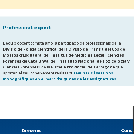
Professorat expert
L'equip docent compta amb la participació de professionals de la
Divisió de Policia Científica,
de la
Divisió de Trànsit del Cos de
Mossos d'Esquadra,
de
l'Institut de Medicina Legal i Ciències
Forenses de Catalunya,
de
l'Instituto Nacional de Toxicología y
Ciencias Forenses
i de la
Fiscalia Provincial de Tarragona
que
aporten el seu coneixement realitzant
seminaris i sessions
monogràfiques en el marc d'algunes de les assignatures
.
Dreceres
Consu