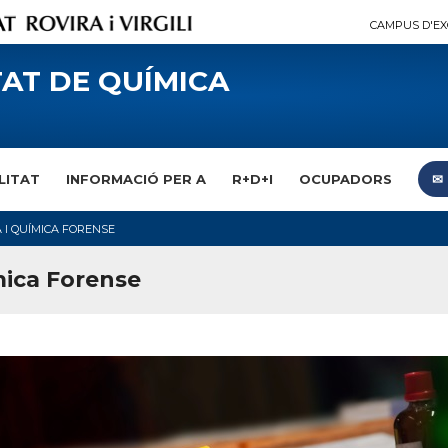
CAMPUS D'EX
AT DE QUÍMICA
LITAT
INFORMACIÓ PER A
R+D+I
OCUPADORS
✉︎
A I QUÍMICA FORENSE
mica Forense