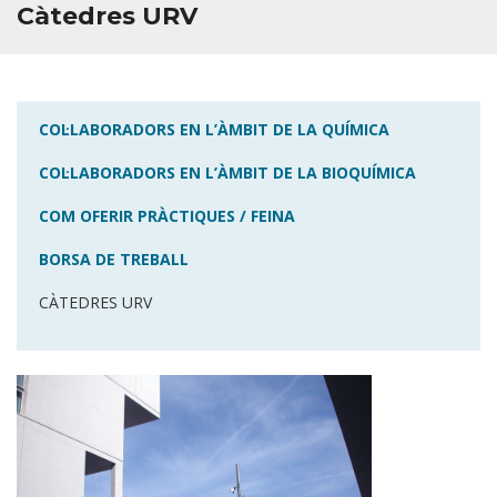
Càtedres URV
Borsa de treball
✉︎ BÚSTIA
COL·LABORADORS EN L’ÀMBIT DE LA QUÍMICA
COL·LABORADORS EN L’ÀMBIT DE LA BIOQUÍMICA
COM OFERIR PRÀCTIQUES / FEINA
BORSA DE TREBALL
CÀTEDRES URV