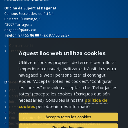
Oficina de Suport al Deganat
Campus Sescelades, edifici N4
C/ Marcel·lí Domingo, 1
43007 Tarragona
deganat.fq@urv.cat
Telèfon: 977 55
86 00
/ Fax: 977 55 82 37
Com arribar-hi
Transport
Aquest lloc web utilitza cookies
Utilitzem cookies pròpies i de tercers per millorar
l’experiència d’usuari, analitzar el trànsit, la vostra
navegació al web i personalitzar el contingut.
Podeu “Acceptar totes les cookies”, “Configurar
Dreceres
les cookies” que voleu acceptar o bé “Rebutjar-les
CRAI
totes” (excepte les cookies tècniques que són
Correu electrònic
necessàries). Consulteu la nostra
política de
Intranet
cookies
per obtenir més informació.
Campus virtual
Normatives
Accepta totes les cookies
Oficina Logística del Campus Sescelades
Secretaria de Gestió Acadèmica del Campus Sescelades
Rebutjar-les totes