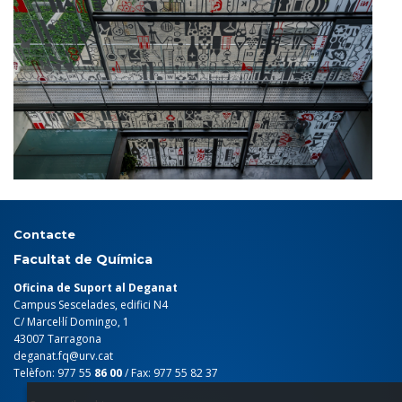
Contacte
Facultat de Química
Oficina de Suport al Deganat
Campus Sescelades, edifici N4
C/ Marcel·lí Domingo, 1
43007 Tarragona
deganat.fq@urv.cat
Telèfon: 977 55
86 00
/ Fax: 977 55 82 37