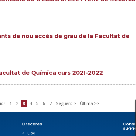
ants de nou accés de grau de la Facultat de
acultat de Química curs 2021-2022
ior
1
2
3
4
5
6
7
Següent
Última
Dreceres
Consu
sugge
CRAI