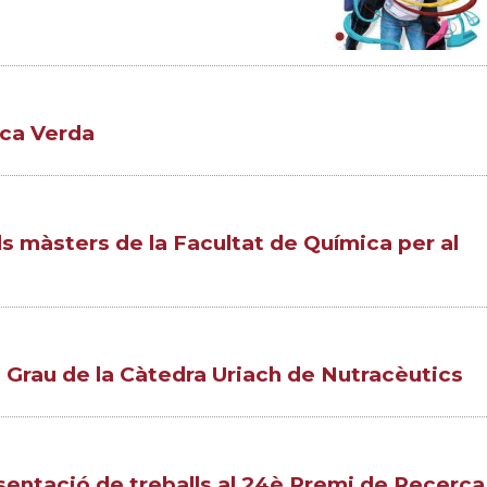
ica Verda
s màsters de la Facultat de Química per al
e Grau de la Càtedra Uriach de Nutracèutics
esentació de treballs al 24è Premi de Recerca