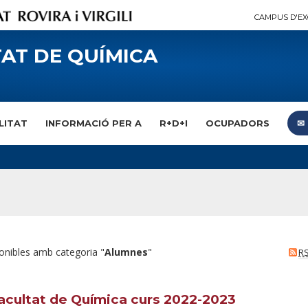
CAMPUS D'EX
AT DE QUÍMICA
LITAT
INFORMACIÓ PER A
R+D+I
OCUPADORS
✉︎
onibles amb categoria "
Alumnes
"
R
Facultat de Química curs 2022-2023