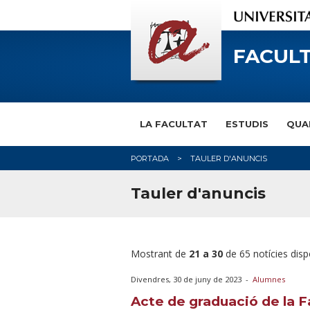
FACULT
LA FACULTAT
ESTUDIS
QUA
PORTADA
TAULER D'ANUNCIS
Tauler d'anuncis
Mostrant de
21 a 30
de 65 notícies disp
Divendres, 30 de juny de 2023
-
Alumnes
Acte de graduació de la 