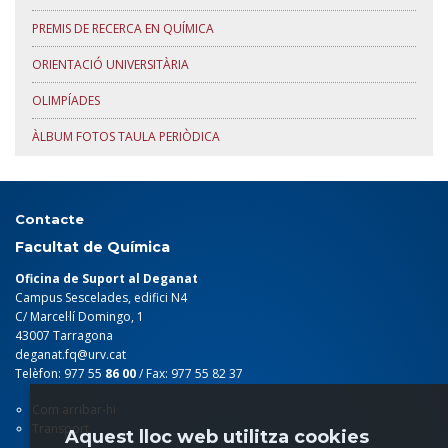
PREMIS DE RECERCA EN QUÍMICA
ORIENTACIÓ UNIVERSITÀRIA
OLIMPÍADES
ÀLBUM FOTOS TAULA PERIÒDICA
Contacte
Facultat de Química
Oficina de Suport al Deganat
Campus Sescelades, edifici N4
C/ Marcel·lí Domingo, 1
43007 Tarragona
deganat.fq@urv.cat
Telèfon: 977 55
86 00
/ Fax: 977 55 82 37
Com arribar-hi
Transport
Aquest lloc web utilitza cookies