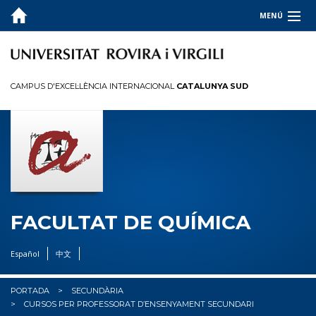
MENÚ
LA FACULTAT
ESTUDIS
CAMPUS D'EXCEL·LÈNCIA INTERNACIONAL
CATALUNYA SUD
QUALITAT
INFORMACIÓ PER A
R+D+I
OCUPADORS
FACULTAT DE QUÍMICA
✉︎ BÚSTIA
Español
中文
PORTADA
SECUNDÀRIA
CURSOS PER PROFESSORAT D’ENSENYAMENT SECUNDARI