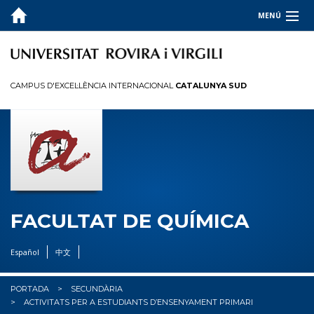
MENÚ
LA FACULTAT
ESTUDIS
CAMPUS D'EXCEL·LÈNCIA INTERNACIONAL
CATALUNYA SUD
QUALITAT
INFORMACIÓ PER A
R+D+I
OCUPADORS
FACULTAT DE QUÍMICA
✉︎ BÚSTIA
Español
中文
PORTADA
SECUNDÀRIA
ACTIVITATS PER A ESTUDIANTS D’ENSENYAMENT PRIMARI