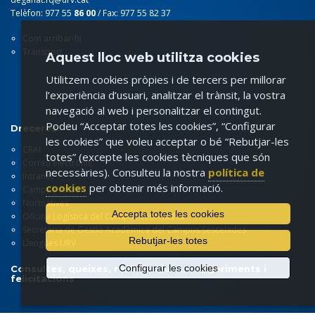
Telèfon: 977 55
86 00
/ Fax: 977 55 82 37
Com arribar-hi
Transport
Aquest lloc web utilitza cookies
Utilitzem cookies pròpies i de tercers per millorar
l’experiència d’usuari, analitzar el trànsit, la vostra
navegació al web i personalitzar el contingut.
Podeu “Acceptar totes les cookies”, “Configurar
Dreceres
les cookies” que voleu acceptar o bé “Rebutjar-les
CRAI
totes” (excepte les cookies tècniques que són
Correu electrònic
necessàries). Consulteu la nostra
política de
Intranet
cookies
per obtenir més informació.
Campus virtual
Normatives
Accepta totes les cookies
Oficina Logística del Campus Sescelades
Secretaria de Gestió Acadèmica del Campus Sescelades
Rebutjar-les totes
Llengües URV
Configurar les cookies
Consultes, queixes, reclamacions, suggeriments i
felicitacions