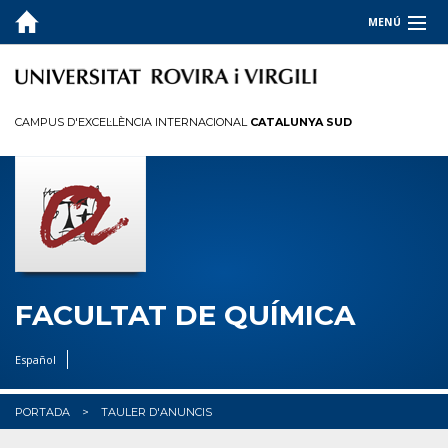
MENÚ
LA FACULTAT
ESTUDIS
CAMPUS D'EXCEL·LÈNCIA INTERNACIONAL
CATALUNYA SUD
QUALITAT
INFORMACIÓ PER A
R+D+I
OCUPADORS
FACULTAT DE QUÍMICA
✉︎ BÚSTIA
Español
PORTADA
TAULER D'ANUNCIS