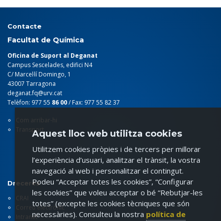
Contacte
Facultat de Química
Oficina de Suport al Deganat
Campus Sescelades, edifici N4
C/ Marcel·lí Domingo, 1
43007 Tarragona
deganat.fq@urv.cat
Telèfon: 977 55
86 00
/ Fax: 977 55 82 37
Com arribar-hi
Transport
Aquest lloc web utilitza cookies
Utilitzem cookies pròpies i de tercers per millorar
l’experiència d’usuari, analitzar el trànsit, la vostra
navegació al web i personalitzar el contingut.
Podeu “Acceptar totes les cookies”, “Configurar
Dreceres
les cookies” que voleu acceptar o bé “Rebutjar-les
CRAI
totes” (excepte les cookies tècniques que són
Correu electrònic
necessàries). Consulteu la nostra
política de
Intranet