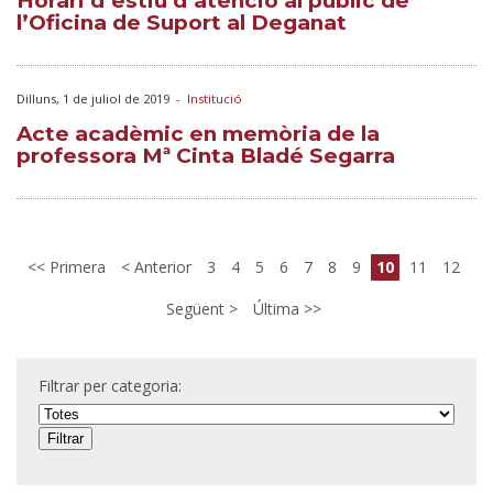
Horari d’estiu d’atenció al públic de
l’Oficina de Suport al Deganat
Dilluns, 1 de juliol de 2019
-
Institució
Acte acadèmic en memòria de la
professora Mª Cinta Bladé Segarra
Primera
Anterior
3
4
5
6
7
8
9
10
11
12
Següent
Última
Filtrar per categoria: