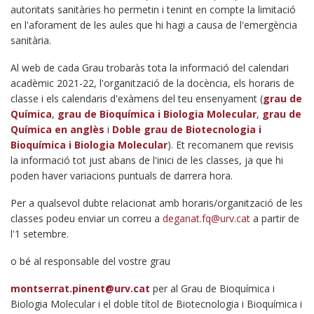
autoritats sanitàries ho permetin i tenint en compte la limitació
en l'aforament de les aules que hi hagi a causa de l'emergència
sanitària.
Al web de cada Grau trobaràs tota la informació del calendari
acadèmic 2021-22, l'organització de la docència, els horaris de
classe i els calendaris d'exàmens del teu ensenyament (
grau de
Química
,
grau de Bioquímica i Biologia Molecular
,
grau de
Química en anglès
i
Doble grau de Biotecnologia i
Bioquímica i Biologia Molecular
). Et recomanem que revisis
la informació tot just abans de l'inici de les classes, ja que hi
poden haver variacions puntuals de darrera hora.
Per a qualsevol dubte relacionat amb horaris/organització de les
classes podeu enviar un correu a
deganat.fq@urv.cat
a partir de
l'1 setembre.
o bé al responsable del vostre grau
montserrat.pinent@urv.cat
per al Grau de Bioquímica i
Biologia Molecular i el doble títol de Biotecnologia i Bioquímica i