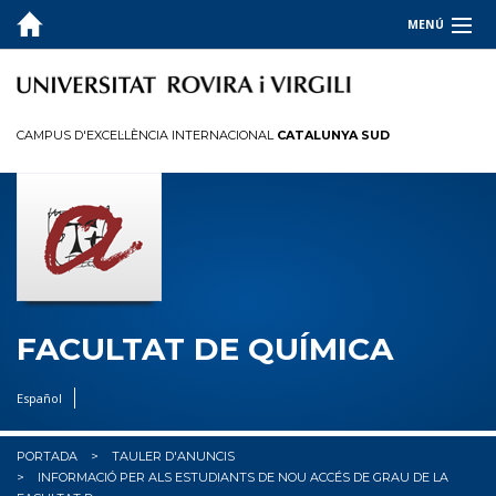
MENÚ
LA FACULTAT
ESTUDIS
CAMPUS D'EXCEL·LÈNCIA INTERNACIONAL
CATALUNYA SUD
QUALITAT
INFORMACIÓ PER A
R+D+I
OCUPADORS
FACULTAT DE QUÍMICA
✉︎ BÚSTIA
Español
PORTADA
TAULER D'ANUNCIS
INFORMACIÓ PER ALS ESTUDIANTS DE NOU ACCÉS DE GRAU DE LA