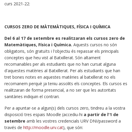
curs 2021-22:
CURSOS ZERO DE MÀTEMÀTIQUES, FÍSICA I QUÍMICA
Del 6 al 17 de setembre es realitzaran els cursos zero de
Matemàtiques, Física i Química.
Aquests cursos no són
obligatoris, són gratuïts i l'objectiu és repassar els principals
conceptes que heu vist al Batxillerat. Són altament
recomanables per als estudiants que no han cursat alguna
d'aquestes matèries al Batxillerat. Per als estudiants que han
tret bones notes en aquestes matèries al batxillerat no els
recomanem perquè ja teniu assolits els conceptes. Els cursos es
realitzaran de forma presencial, a no ser que les autoritats
sanitàries indiquin el contrari.
Per a apuntar-se a algun(s) dels cursos zero, tindreu a la vostra
disposició tres espais Moodle (accediu-hi
a partir de l'1 de
setembre
amb les vostres credencials URV DNI/password a
través de
http://moodle.urv.cat
), que són: