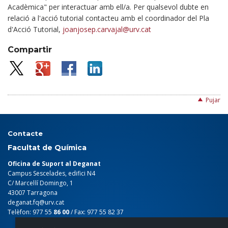
Acadèmica" per interactuar amb ell/a. Per qualsevol dubte en
relació a l'acció tutorial contacteu amb el coordinador del Pla
d'Acció Tutorial,
joanjosep.carvajal@urv.cat
Compartir
Pujar
Contacte
Facultat de Química
Oficina de Suport al Deganat
Campus Sescelades, edifici N4
C/ Marcel·lí Domingo, 1
43007 Tarragona
deganat.fq@urv.cat
Telèfon: 977 55
86 00
/ Fax: 977 55 82 37