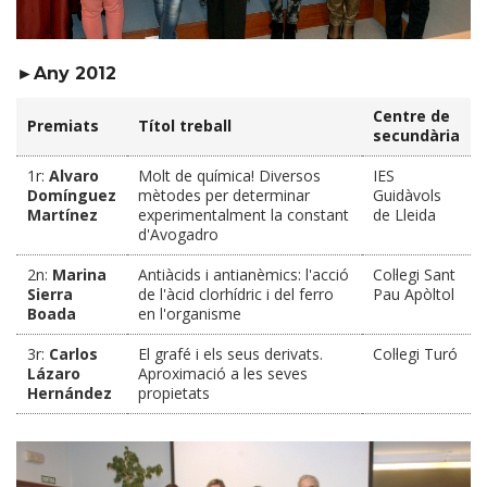
►Any 2012
Centre de
Premiats
Títol treball
secundària
1r:
Alvaro
Molt de química! Diversos
IES
Domínguez
mètodes per determinar
Guidàvols
Martínez
experimentalment la constant
de Lleida
d'Avogadro
2n:
Marina
Antiàcids i antianèmics: l'acció
Col·legi Sant
Sierra
de l'àcid clorhídric i del ferro
Pau Apòltol
Boada
en l'organisme
3r:
Carlos
El grafé i els seus derivats.
Col·legi Turó
Lázaro
Aproximació a les seves
Hernández
propietats