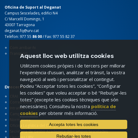
Oficina de Suport al Deganat
Campus Sescelades, edifici N4
C/ Marcel·lí Domingo, 1
43007 Tarragona
deganat.fq@urv.cat
Telèfon: 977 55
86 00
/ Fax: 977 55 82 37
Com arribar-hi
Transport
Aquest lloc web utilitza cookies
Utilitzem cookies pròpies i de tercers per millorar
l’experiència d’usuari, analitzar el trànsit, la vostra
navegació al web i personalitzar el contingut.
Podeu “Acceptar totes les cookies”, “Configurar
Dreceres
les cookies” que voleu acceptar o bé “Rebutjar-les
CRAI
totes” (excepte les cookies tècniques que són
Correu electrònic
necessàries). Consulteu la nostra
política de
Intranet
cookies
per obtenir més informació.
Campus virtual
Normatives
Accepta totes les cookies
Oficina Logística del Campus Sescelades
Secretaria de Gestió Acadèmica del Campus Sescelades
Rebutjar-les totes
Llengües URV