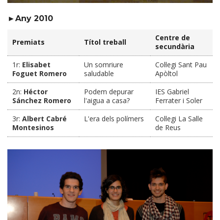
►Any 2010
Centre de
Premiats
Títol treball
secundària
1r:
Elisabet
Un somriure
Col·legi Sant Pau
Foguet Romero
saludable
Apòltol
2n:
Héctor
Podem depurar
IES Gabriel
Sánchez Romero
l'aigua a casa?
Ferrater i Soler
3r:
Albert Cabré
L'era dels polímers
Col·legi La Salle
Montesinos
de Reus