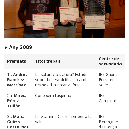
►Any 2009
Centre de
Premiats
Títol treball
secundària
1r:
Andrés
La saturació s'atura? Estudi
IES Gabriel
Ramírez
sobre la descalcificació amb
Ferrater i
Martínez
resines d'intercanvi iònic
Soler
2n:
Mireia
Coneixem l'aspirina
IES
Pérez
Campclar
Tuñón
3r:
Maria
La vitamina C: un elixir per a la
IES
Guirro
salut
Berenguer
Castellnou
d'Entença