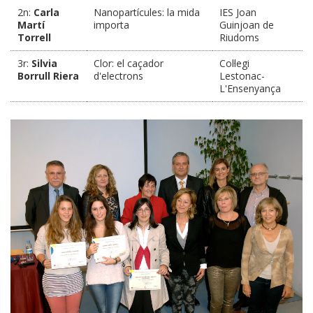
2n:
Carla
Nanopartícules: la mida
IES Joan
Martí
importa
Guinjoan de
Torrell
Riudoms
3r:
Silvia
Clor: el caçador
Col·legi
Borrull Riera
d'electrons
Lestonac-
L'Ensenyança