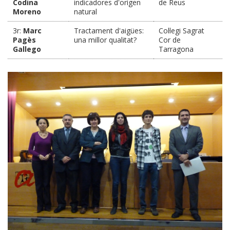
Codina
indicadores d'origen
de Reus
Moreno
natural
3r:
Marc
Tractament d'aigües:
Col·legi Sagrat
Pagès
una millor qualitat?
Cor de
Gallego
Tarragona