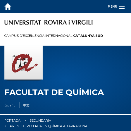
MENÚ
LA FACULTAT
ESTUDIS
CAMPUS D'EXCEL·LÈNCIA INTERNACIONAL
CATALUNYA SUD
QUALITAT
INFORMACIÓ PER A
R+D+I
OCUPADORS
FACULTAT DE QUÍMICA
✉︎ BÚSTIA
Español
中文
PORTADA
SECUNDÀRIA
PREMI DE RECERCA EN QUÍMICA A TARRAGONA