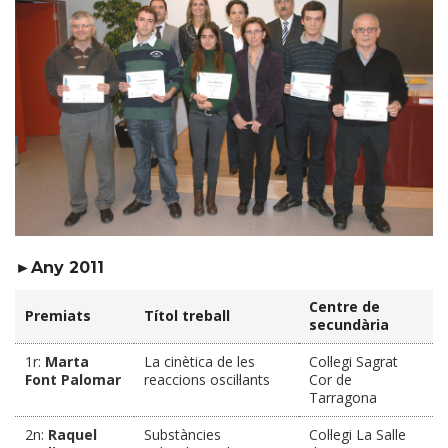
►Any 2011
Centre de
Premiats
Títol treball
secundària
1r:
Marta
La cinètica de les
Col·legi Sagrat
Font Palomar
reaccions oscil·lants
Cor de
Tarragona
2n:
Raquel
Substàncies
Col·legi La Salle