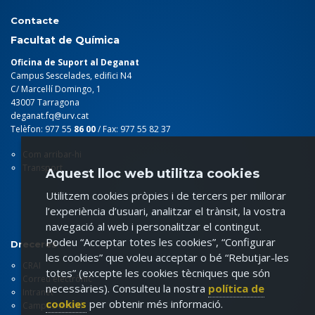
Contacte
Facultat de Química
Oficina de Suport al Deganat
Campus Sescelades, edifici N4
C/ Marcel·lí Domingo, 1
43007 Tarragona
deganat.fq@urv.cat
Telèfon: 977 55
86 00
/ Fax: 977 55 82 37
Com arribar-hi
Transport
Aquest lloc web utilitza cookies
Utilitzem cookies pròpies i de tercers per millorar
l’experiència d’usuari, analitzar el trànsit, la vostra
navegació al web i personalitzar el contingut.
Podeu “Acceptar totes les cookies”, “Configurar
Dreceres
les cookies” que voleu acceptar o bé “Rebutjar-les
CRAI
totes” (excepte les cookies tècniques que són
Correu electrònic
necessàries). Consulteu la nostra
política de
Intranet
cookies
per obtenir més informació.
Campus virtual