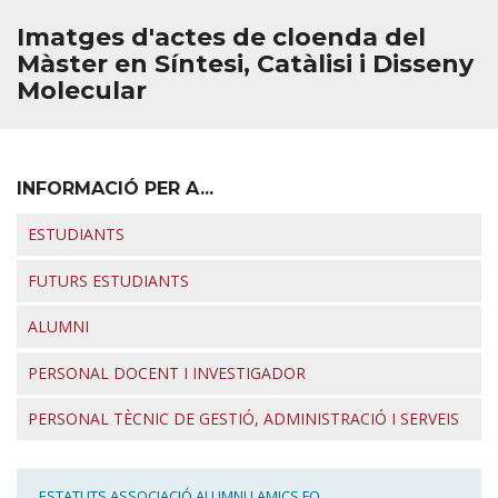
Igualtat
Imatges d'actes de cloenda del
Màster en Síntesi, Catàlisi i Disseny
R+D+I
Molecular
OCUPADORS
✉︎ BÚSTIA
INFORMACIÓ PER A...
ESTUDIANTS
FUTURS ESTUDIANTS
ALUMNI
PERSONAL DOCENT I INVESTIGADOR
PERSONAL TÈCNIC DE GESTIÓ, ADMINISTRACIÓ I SERVEIS
ESTATUTS ASSOCIACIÓ ALUMNI I AMICS FQ