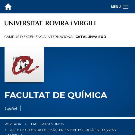
MENÚ
LA FACULTAT
ESTUDIS
CAMPUS D'EXCEL·LÈNCIA INTERNACIONAL
CATALUNYA SUD
QUALITAT
INFORMACIÓ PER A
R+D+I
OCUPADORS
FACULTAT DE QUÍMICA
✉︎ BÚSTIA
Español
PORTADA
TAULER D'ANUNCIS
ACTE DE CLOENDA DEL MÀSTER EN SÍNTESI, CATÀLISI I DISSENY