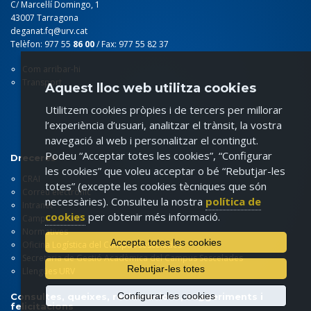
C/ Marcel·lí Domingo, 1
43007 Tarragona
deganat.fq@urv.cat
Telèfon: 977 55
86 00
/ Fax: 977 55 82 37
Com arribar-hi
Transport
Aquest lloc web utilitza cookies
Utilitzem cookies pròpies i de tercers per millorar
l’experiència d’usuari, analitzar el trànsit, la vostra
navegació al web i personalitzar el contingut.
Podeu “Acceptar totes les cookies”, “Configurar
Dreceres
les cookies” que voleu acceptar o bé “Rebutjar-les
CRAI
totes” (excepte les cookies tècniques que són
Correu electrònic
necessàries). Consulteu la nostra
política de
Intranet
cookies
per obtenir més informació.
Campus virtual
Normatives
Accepta totes les cookies
Oficina Logística del Campus Sescelades
Secretaria de Gestió Acadèmica del Campus Sescelades
Rebutjar-les totes
Llengües URV
Configurar les cookies
Consultes, queixes, reclamacions, suggeriments i
felicitacions