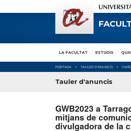
FACULT
LA FACULTAT
ESTUDIS
QUA
PORTADA
TAULER D'ANUNCIS
GWB20
Tauler d'anuncis
GWB2023 a Tarragona
mitjans de comunica
divulgadora de la c