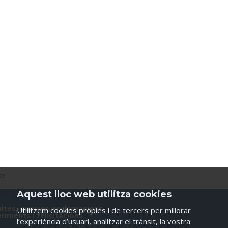
ar
Aquest lloc web utilitza cookies
ltes, queixes, reclamacions,
Utilitzem cookies pròpies i de tercers per millorar
riments i felicitacions
l’experiència d’usuari, analitzar el trànsit, la vostra