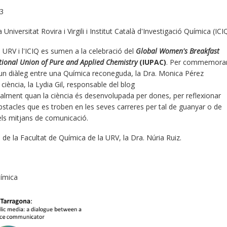
23
niversitat Rovira i Virgili i Institut Català d'Investigació Química (ICI
 URV i l'ICIQ es sumen a la celebració del
Global Women's Breakfast
tional Union of Pure and Applied Chemistry
(IUPAC)
. Per commemora
 diàleg entre una Química reconeguda, la Dra. Monica Pérez
ciència, la Lydia Gil, responsable del blog
alment quan la ciència és desenvolupada per dones, per reflexionar
 obstacles que es troben en les seves carreres per tal de guanyar o de
 els mitjans de comunicació.
 de la Facultat de Química de la URV, la Dra. Núria Ruiz.
uímica