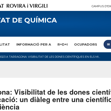
CAMPUS D'EX
AT DE QUÍMICA
LITAT
INFORMACIÓ PER A
R+D+I
OCUPADORS
✉︎
23 A TARRAGONA: VISIBILITAT DE LES DONES CIENTÍFIQUES EN ELS MI...
: Visibilitat de les dones cientí
ció: un diàleg entre una científi
iència