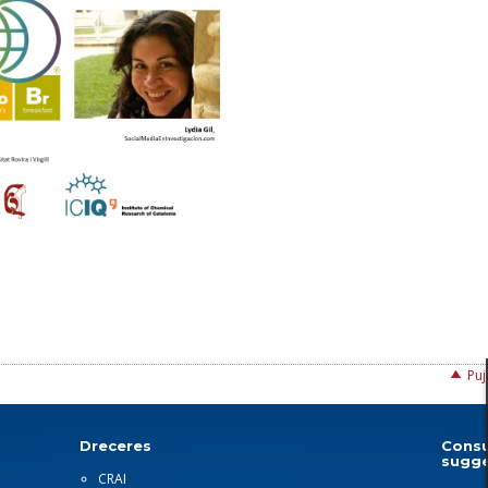
Puj
Dreceres
Consu
sugge
CRAI