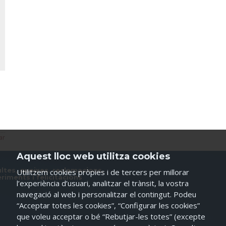
ar
Aquest lloc web utilitza cookies
ltes, queixes, reclamacions,
Utilitzem cookies pròpies i de tercers per millorar
riments i felicitacions
l’experiència d’usuari, analitzar el trànsit, la vostra
navegació al web i personalitzar el contingut. Podeu
“Acceptar totes les cookies”, “Configurar les cookies”
que voleu acceptar o bé “Rebutjar-les totes” (excepte