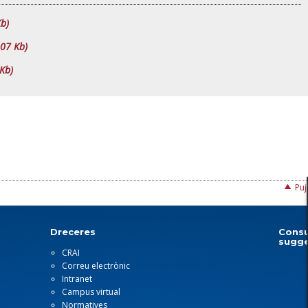
b)
,07 Kb)
Kb)
Puj
Dreceres
Consu
sugge
CRAI
Correu electrònic
Intranet
Campus virtual
Normatives