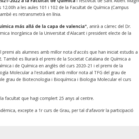
2021
-2022 a la Facultat de Química
i festivitat de Sant Albert Magn
 12.00h a les aules 101 i 102 de la Facultat de Química (Campus
També es retransmetrà en línia.
uímica más allá de la capa de valencia"
, anirà a càrrec del Dr.
mica Inorgànica de la Universitat d'Alacant i president electe de la
 el premi als alumnes amb millor nota d'accés que han iniciat estudis a
2. També es lliurarà el premi de la Societat Catalana de Química a
ímica i de Química en anglès del curs 2020-21 i el premi de la
gía Molecular a l'estudiant amb millor nota al TFG del grau de
ble grau de Biotecnologia i Bioquímica i Biologia Molecular el curs
la facultat que hagi complert 25 anys al centre.
dèmica, excepte a 1r curs de Grau, per tal d'afavorir la participació