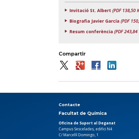
Invitació St. Albert
(PDF 138,50 K
Biografia Javier García
(PDF 150
Resum conferència
(PDF 243,84 
Compartir
Contacte
Facultat de Química
Oficina de Suport al Deganat
Campus Sescelades, edifici N4
C/ Marcel·lí Domingo, 1