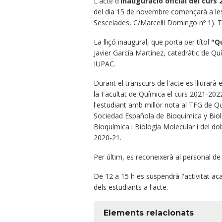
L'acte d'
inauguració oficial del curs 
del dia 15 de novembre començarà a les
Sescelades, C/Marcel·lí Domingo nº 1). 
La lliçó inaugural, que porta per títol
"Q
Javier García Martínez, catedràtic de Quí
IUPAC.
Durant el transcurs de l'acte es lliurarà
la Facultat de Química el curs 2021-202
l'estudiant amb millor nota al TFG de Qu
Sociedad Española de Bioquímica y Biolo
Bioquímica i Biologia Molecular i del do
2020-21.
Per últim, es reconeixerà al personal de 
De 12 a 15 h es suspendrà l'activitat aca
dels estudiants a l'acte.
Elements relacionats