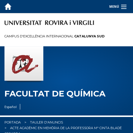
MENÚ
LA FACULTAT
ESTUDIS
CAMPUS D'EXCEL·LÈNCIA INTERNACIONAL
CATALUNYA SUD
QUALITAT
INFORMACIÓ PER A
R+D+I
OCUPADORS
FACULTAT DE QUÍMICA
✉︎ BÚSTIA
Español
PORTADA
TAULER D'ANUNCIS
ACTE ACADÈMIC EN MEMÒRIA DE LA PROFESSORA Mª CINTA BLADÉ