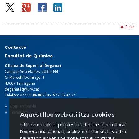
Pujar
Contacte
Facultat de Química
Oficina de Suport al Deganat
Campus Sescelades, edifici N4
C/ Marcel·lí Domingo, 1
43007 Tarragona
deganat.fq@urv.cat
Telèfon: 977 55
86 00
/ Fax: 977 55 82 37
Com arribar-hi
Transport
Aquest lloc web utilitza cookies
Utilitzem cookies pròpies i de tercers per millorar
l’experiència d’usuari, analitzar el trànsit, la vostra
navegació al web i personalitzar el contingut.