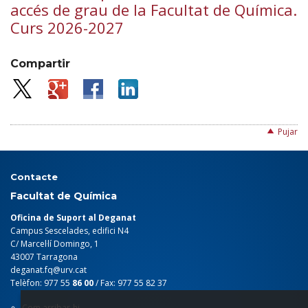
accés de grau de la Facultat de Química.
Curs 2026-2027
Compartir
Pujar
Contacte
Facultat de Química
Oficina de Suport al Deganat
Campus Sescelades, edifici N4
C/ Marcel·lí Domingo, 1
43007 Tarragona
deganat.fq@urv.cat
Telèfon: 977 55
86 00
/ Fax: 977 55 82 37
Com arribar-hi