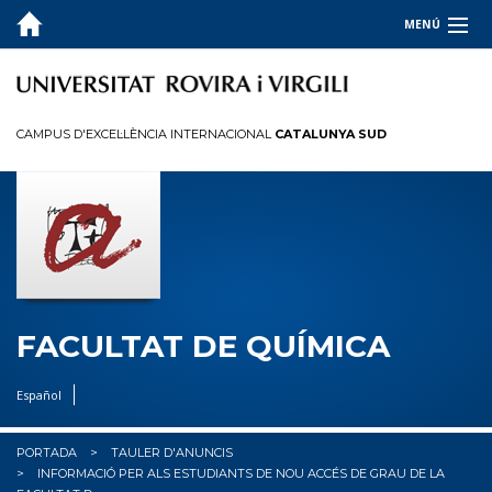
MENÚ
LA FACULTAT
ESTUDIS
CAMPUS D'EXCEL·LÈNCIA INTERNACIONAL
CATALUNYA SUD
QUALITAT
INFORMACIÓ PER A
R+D+I
OCUPADORS
FACULTAT DE QUÍMICA
✉︎ BÚSTIA
Español
PORTADA
TAULER D'ANUNCIS
INFORMACIÓ PER ALS ESTUDIANTS DE NOU ACCÉS DE GRAU DE LA