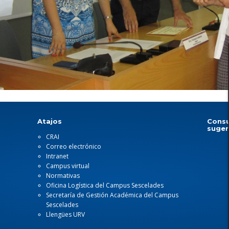
Atajos
Consu
suger
CRAI
Correo electrónico
Intranet
Campus virtual
Normativas
Oficina Logística del Campus Sescelades
Secretaría de Gestión Académica del Campus
Sescelades
Llengües URV