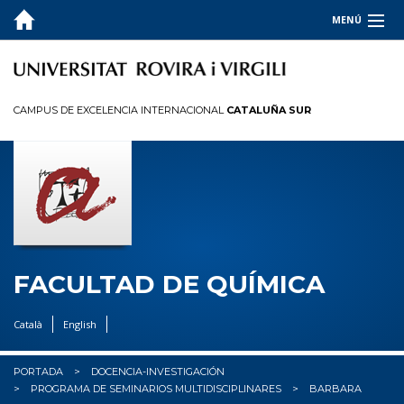
MENÚ
LA FACULTAD
ESTUDIOS
CAMPUS DE EXCELENCIA INTERNACIONAL
CATALUÑA SUR
CALIDAD
INFORMACIÓN PARA
I+D+I
OCUPADORES
FACULTAD DE QUÍMICA
✉︎ BUZÓN
Català
English
PORTADA
DOCENCIA-INVESTIGACIÓN
PROGRAMA DE SEMINARIOS MULTIDISCIPLINARES
BARBARA