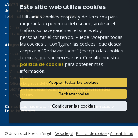
43007 Tarragona
Este sitio web utiliza cookies
deganat.fq@urv.cat
Utilizamos cookies propias y de terceros para
Teléfono: 977 55
86 00
/ Fax: 977 55 82 37
mejorar la experiencia del usuario, analizar el
Cómo llegar
tráfico, su navegación en el sitio web y
Transporte
personalizar el contenido. Puede "Aceptar todas
las cookies", "Configurar las cookies" que desea
Atajos
aceptar o "Rechazar todas" (excepto las cookies
CRAI
técnicas que son necesarias). Consulte nuestra
Correo electrónico
política de cookies
para obtener más
Intranet
información.
Campus virtual
Normativas
Aceptar todas las cookies
Oficina Logística del Campus Sescelades
Secretaría de Gestión Académica del Campus Sescelades
Rechazar todas
Llengües URV
Configurar las cookies
Consultas, quejas, reclamaciones, sugerencias y
felicitaciones
© Universitat Rovira i Virgili ·
Aviso legal
·
Política de
cookies
·
Accesibilidad