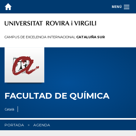
MENÚ
LA FACULTAD
ESTUDIOS
CAMPUS DE EXCELENCIA INTERNACIONAL
CATALUÑA SUR
CALIDAD
INFORMACIÓN PARA
I+D+I
OCUPADORES
FACULTAD DE QUÍMICA
✉︎ BUZÓN
Català
PORTADA
AGENDA