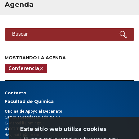
Agenda
BUSCARDOR
Buscar
MOSTRANDO LA AGENDA
Conferencia
Contacto
Facultad de Química
Oficina de Apoyo al Decanato
Campus Sescelades, edificio N4
C/ Marcel·lí Domingo, 1
Este sitio web utiliza cookies
43007 Tarragona
deganat.fq@urv.cat
Utilizamos cookies propias y de terceros para