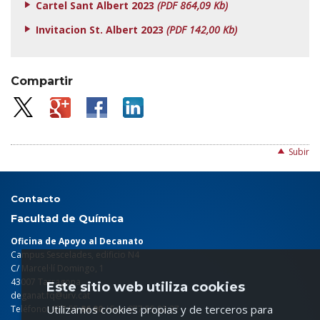
Cartel Sant Albert 2023
(PDF 864,09 Kb)
Invitacion St. Albert 2023
(PDF 142,00 Kb)
Compartir
Subir
Contacto
Facultad de Química
Oficina de Apoyo al Decanato
Campus Sescelades, edificio N4
C/ Marcel·lí Domingo, 1
43007 Tarragona
Este sitio web utiliza cookies
deganat.fq@urv.cat
Utilizamos cookies propias y de terceros para
Teléfono: 977 55
86 00
/ Fax: 977 55 82 37