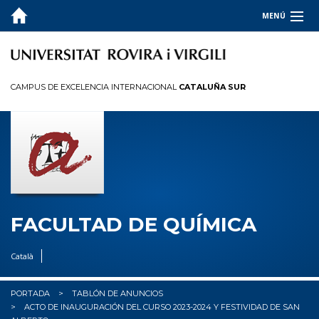
MENÚ
LA FACULTAD
ESTUDIOS
CAMPUS DE EXCELENCIA INTERNACIONAL
CATALUÑA SUR
CALIDAD
INFORMACIÓN PARA
I+D+I
OCUPADORES
FACULTAD DE QUÍMICA
✉︎ BUZÓN
Català
PORTADA
TABLÓN DE ANUNCIOS
ACTO DE INAUGURACIÓN DEL CURSO 2023-2024 Y FESTIVIDAD DE SAN