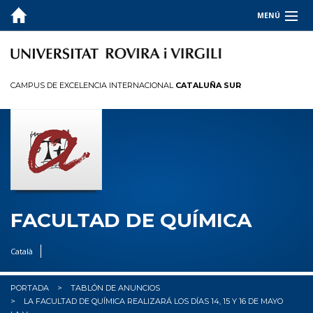
MENÚ
LA FACULTAD
ESTUDIOS
CAMPUS DE EXCELENCIA INTERNACIONAL
CATALUÑA SUR
CALIDAD
INFORMACIÓN PARA
I+D+I
OCUPADORES
FACULTAD DE QUÍMICA
✉︎ BUZÓN
Català
PORTADA
TABLÓN DE ANUNCIOS
LA FACULTAD DE QUÍMICA REALIZARÁ LOS DÍAS 14, 15 Y 16 DE MAYO