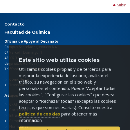
Subir
Contacto
Facultad de Química
Oficina de Apoyo al Decanato
Campus Sescelades, edificio N4
C/ Marcel·lí Domingo, 1
43007 Tarragona
Este sitio web utiliza cookies
deganat.fq@urv.cat
Utilizamos cookies propias y de terceros para
Teléfono: 977 55
86 00
/ Fax: 977 55 82 37
mejorar la experiencia del usuario, analizar el
Cómo llegar
tráfico, su navegación en el sitio web y
Transporte
personalizar el contenido. Puede "Aceptar todas
las cookies", "Configurar las cookies" que desea
Atajos
aceptar o "Rechazar todas" (excepto las cookies
CRAI
técnicas que son necesarias). Consulte nuestra
Correo electrónico
política de cookies
para obtener más
Intranet
información.
Campus virtual
Normativas