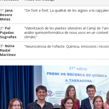
1º:
Jana
"De font a font: La qualitat de les aigües a la capçale
Besora
Molas
2º:
Pol
"Valorització de les plantes silvestres al Camp de Tar
Pujadas
anàlisi quimioinformàtica de nous usos en un context
Sugrañes
climàtic"
3º:
Núria
"Neurociència de l'olfacte: Química, emocions i recor
Nadal
Martínez