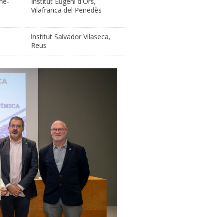
ne-
Institut Eugeni d'Ors,
Vilafranca del Penedès
lnstitut Salvador Vilaseca,
Reus