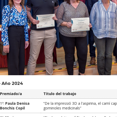
►Año 2024
Premiado/a
Título del trabajo
1º:
Paula Denisa
“De la impressió 3D a l'aspirina, el camí cap
Bonchis Copil
gominoles medicinals”