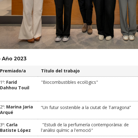
►Año 2023
Premiado/a
Título del trabajo
1º:
Farid
"Biocombustibles ecològics"
Dahhou Touil
2º:
Marina Jaria
“Un futur sostenible a la ciutat de Tarragona”
Arqué
3º:
Carla
"Estudi de la perfumería contemporània: de
Batiste López
l'anàlisi químic a l'emoció"