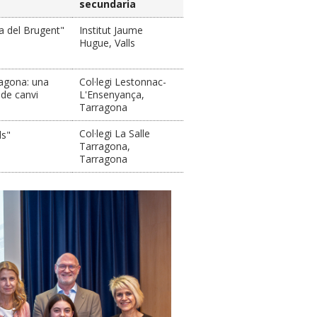
secundaria
ra del Brugent"
Institut Jaume
Hugue, Valls
ragona: una
Col·legi Lestonnac-
 de canvi
L'Ensenyança,
Tarragona
Col·legi La Salle
ds"
Tarragona,
Tarragona