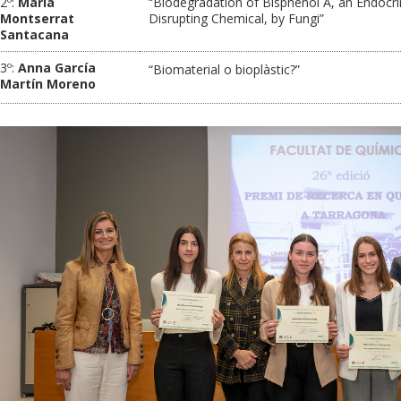
2º:
Maria
“Biodegradation of Bisphenol A, an Endocri
Montserrat
Disrupting Chemical, by Fungi”
Santacana
3º:
Anna García
“Biomaterial o bioplàstic?”
Martín Moreno