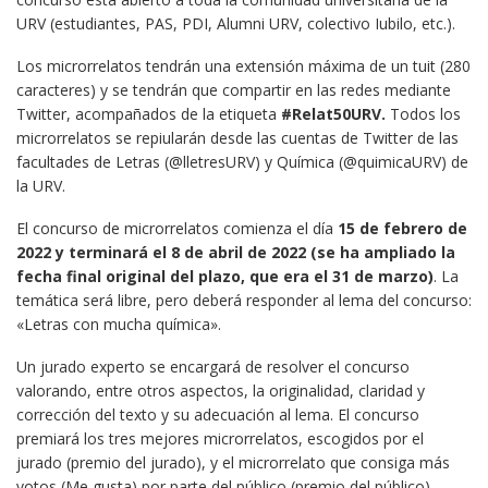
URV (estudiantes, PAS, PDI, Alumni URV, colectivo Iubilo, etc.).
Los microrrelatos tendrán una extensión máxima de un tuit (280
caracteres) y se tendrán que compartir en las redes mediante
Twitter, acompañados de la etiqueta
#Relat50URV.
Todos los
microrrelatos se repiularán desde las cuentas de Twitter de las
facultades de Letras (@lletresURV) y Química (@quimicaURV) de
la URV.
El concurso de microrrelatos comienza el día
15 de febrero de
2022 y terminará el 8 de abril de 2022 (se ha ampliado la
fecha final original del plazo, que era el 31 de marzo)
. La
temática será libre, pero deberá responder al lema del concurso:
«Letras con mucha química».
Un jurado experto se encargará de resolver el concurso
valorando, entre otros aspectos, la originalidad, claridad y
corrección del texto y su adecuación al lema. El concurso
premiará los tres mejores microrrelatos, escogidos por el
jurado (premio del jurado), y el microrrelato que consiga más
votos (Me gusta) por parte del público (premio del público).