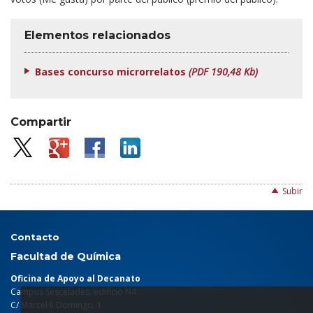
Elementos relacionados
Bases concurso microrrelatos
(PDF 190,48 Kb)
Compartir
Subir
Contacto
Facultad de Química
Oficina de Apoyo al Decanato
Campus Sescelades, edificio N4
C/ Marcel·lí Domingo, 1