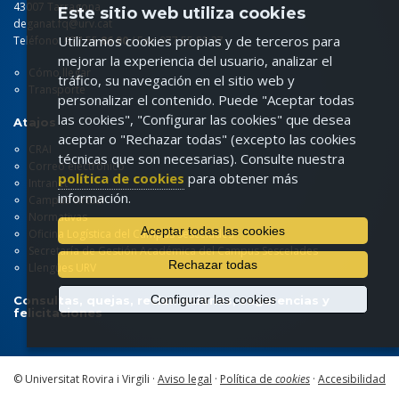
43007 Tarragona
Este sitio web utiliza cookies
deganat.fq@urv.cat
Utilizamos cookies propias y de terceros para
Teléfono: 977 55
86 00
/ Fax: 977 55 82 37
mejorar la experiencia del usuario, analizar el
Cómo llegar
tráfico, su navegación en el sitio web y
Transporte
personalizar el contenido. Puede "Aceptar todas
las cookies", "Configurar las cookies" que desea
Atajos
aceptar o "Rechazar todas" (excepto las cookies
CRAI
técnicas que son necesarias). Consulte nuestra
Correo electrónico
política de cookies
para obtener más
Intranet
información.
Campus virtual
Normativas
Aceptar todas las cookies
Oficina Logística del Campus Sescelades
Secretaría de Gestión Académica del Campus Sescelades
Rechazar todas
Llengües URV
Configurar las cookies
Consultas, quejas, reclamaciones, sugerencias y
felicitaciones
© Universitat Rovira i Virgili ·
Aviso legal
·
Política de
cookies
·
Accesibilidad