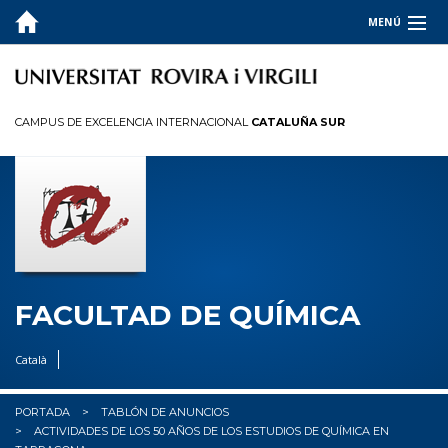
MENÚ
LA FACULTAD
ESTUDIOS
CAMPUS DE EXCELENCIA INTERNACIONAL
CATALUÑA SUR
CALIDAD
INFORMACIÓN PARA
I+D+I
OCUPADORES
FACULTAD DE QUÍMICA
✉︎ BUZÓN
Català
PORTADA
TABLÓN DE ANUNCIOS
ACTIVIDADES DE LOS 50 AÑOS DE LOS ESTUDIOS DE QUÍMICA EN